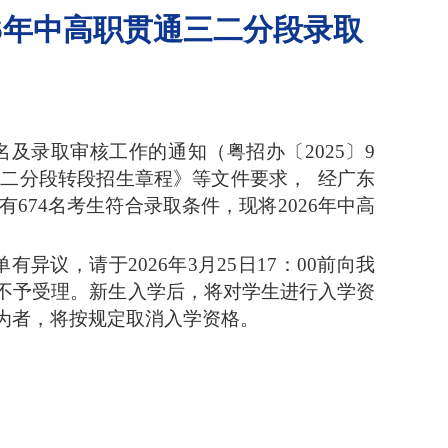
6年中高职贯通三二分段录取
名及录取审核工作的通知（粤招办〔
202
5
〕
9
三二分段转段招生章程》等文件要求，
经广东
有
674
名考生符合录取条件，现将
202
6
年中高
单有异议，请于
202
6
年
3月
25
日
17：00前向我
不予受理。新生入学后，将对学生进行入学资
为者，将按规定取消入学资格。