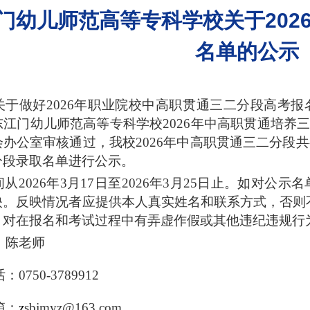
门幼儿师范高等专科学校关于202
名单的公示
于做好202
6
年职业院校中高职贯通三二分段高考报
东江门幼儿师范高等专科学校
202
6
年中高职贯通培养
会办公室审核通过，我校
2026
年中高职贯通三二分段共
分段录取名单进行公示。
间从
202
6
年
3月
17
日至
2026年3月
25
日止。如对公示名
映。反映情况者应提供本人真实姓名和联系方式，否则
。对在报名和考试过程中有弄虚作假或其他违纪违规行
：陈老师
话：
0750-3789912
箱：
z
sbjmyz@163.com